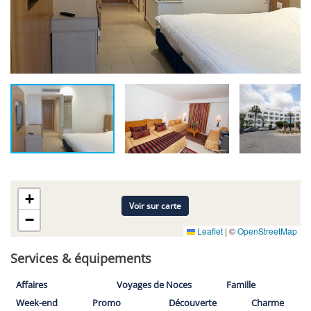
+
Voir sur carte
−
Leaflet
|
©
OpenStreetMap
Services & équipements
Affaires
Voyages de Noces
Famille
Week-end
Promo
Découverte
Charme