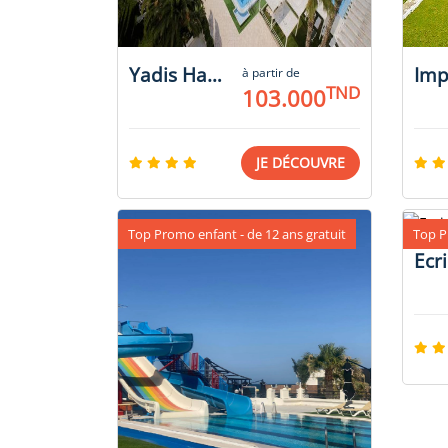
Yadis Hammamet
à partir de
TND
103.000
JE DÉCOUVRE
Top Promo enfant - de 12 ans gratuit
Top P