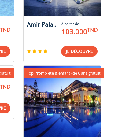
Amir Palace
à partir de
TND
TND
103.000
VRE
JE DÉCOUVRE
ratuit
Top Promo été & enfant -de 6 ans gratuit
TND
VRE