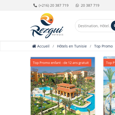
(+216) 20 387 719
20 387 719
Accueil
Hôtels en Tunisie
Top Promo
Top Promo enfant - de 12 ans gratuit
Top P