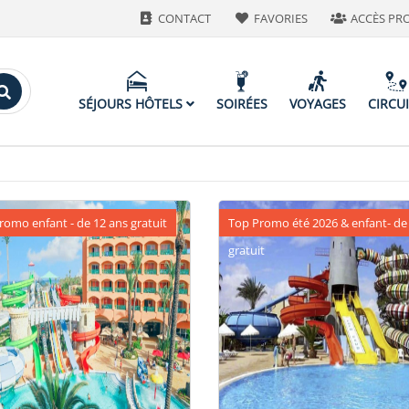
CONTACT
FAVORIES
ACCÈS PR
SÉJOURS HÔTELS
SOIRÉES
VOYAGES
CIRCU
romo enfant - de 12 ans gratuit
Top Promo été 2026 & enfant- de
gratuit