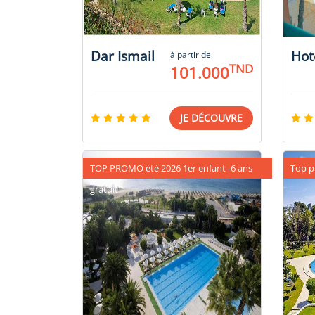
Dar Ismail
à partir de
TND
101.000
JE DÉCOUVRE
TOP PROMO été 2026 1er enfant -6 ans
Top p
gratuit