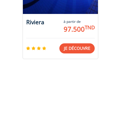
Riviera
à partir de
TND
97.500
JE DÉCOUVRE