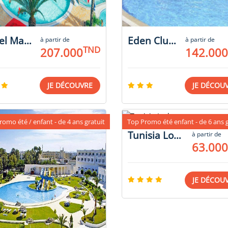
Hotel Marabout
Eden Club Skanes
à partir de
à partir de
TND
207.000
142.000
JE DÉCOUVRE
JE DÉCOU
romo été / enfant - de 4 ans gratuit
Top Promo été enfant - de 6 ans g
Tunisia Lodge
à partir de
63.000
JE DÉCOU